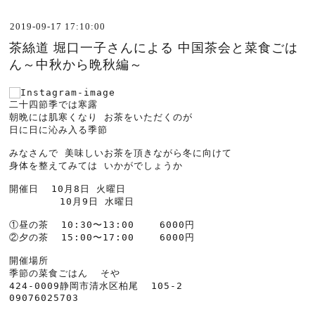
2019-09-17 17:10:00
茶絲道 堀口一子さんによる 中国茶会と菜食ごは
ん～中秋から晩秋編～
二十四節季では寒露
朝晩には肌寒くなり お茶をいただくのが
日に日に沁み入る季節

みなさんで 美味しいお茶を頂きながら冬に向けて
身体を整えてみては いかがでしょうか

開催日  10月8日 火曜日

        10月9日 水曜日

①昼の茶  10:30〜13:00    6000円

②夕の茶  15:00〜17:00    6000円

開催場所

季節の菜食ごはん  そや

424-0009静岡市清水区柏尾  105-2

09076025703
